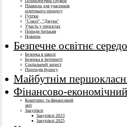
Психологічна служба
Правила для учасників
освітнього процесу
Гуртки
"Сокіл", "Джура"
Участь у проєктах
Поради батькам
Новини
Безпечне освітнє серед
Безпека в школі
Безпека в Інтернеті
Соціальний захист
Протидія булінгу
Майбутнім першокласн
Фінансово-економічний
Кошторис та фінансовий
звіт
Закупівлі
Закупівлі 2023
Закупівлі 2025