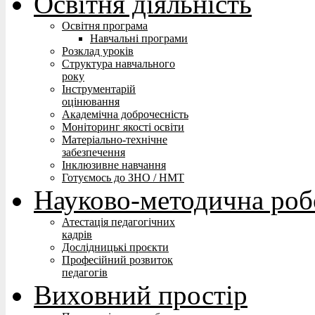
Освітня діяльність
Освітня програма
Навчальні програми
Розклад уроків
Структура навчального
року
Інструментарій
оцінювання
Академічна доброчесність
Моніторинг якості освіти
Матеріально-технічне
забезпечення
Інклюзивне навчання
Готуємось до ЗНО / НМТ
Науково-методична роб
Атестація педагогічних
кадрів
Дослідницькі проєкти
Професійний розвиток
педагогів
Виховний простір