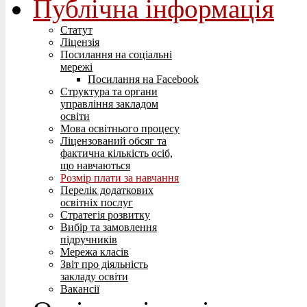
Публічна інформація
Статут
Ліцензія
Посилання на соціальні
мережі
Посилання на Facebook
Структура та органи
управління закладом
освіти
Мова освітнього процесу
Ліцензований обсяг та
фактична кількість осіб,
що навчаються
Розмір плати за навчання
Перелік додаткових
освітніх послуг
Стратегія розвитку
Вибір та замовлення
підручників
Мережа класів
Звіт про діяльність
закладу освіти
Вакансії