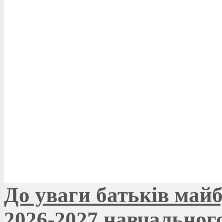
До уваги батьків май
2026-2027 навчальног