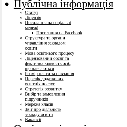
Публічна інформація
Статут
Ліцензія
Посилання на соціальні
мережі
Посилання на Facebook
Структура та органи
управління закладом
освіти
Мова освітнього процесу
Ліцензований обсяг та
фактична кількість осіб,
що навчаються
Розмір плати за навчання
Перелік додаткових
освітніх послуг
Стратегія розвитку
Вибір та замовлення
підручників
Мережа класів
Звіт про діяльність
закладу освіти
Вакансії