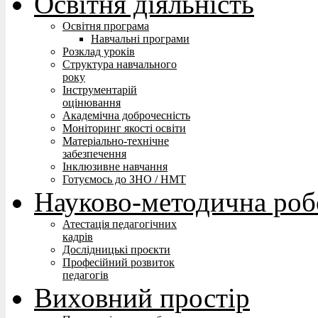
Освітня діяльність
Освітня програма
Навчальні програми
Розклад уроків
Структура навчального
року
Інструментарій
оцінювання
Академічна доброчесність
Моніторинг якості освіти
Матеріально-технічне
забезпечення
Інклюзивне навчання
Готуємось до ЗНО / НМТ
Науково-методична роб
Атестація педагогічних
кадрів
Дослідницькі проєкти
Професійний розвиток
педагогів
Виховний простір