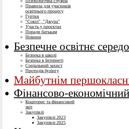
Психологічна служба
Правила для учасників
освітнього процесу
Гуртки
"Сокіл", "Джура"
Участь у проєктах
Поради батькам
Новини
Безпечне освітнє серед
Безпека в школі
Безпека в Інтернеті
Соціальний захист
Протидія булінгу
Майбутнім першокласн
Фінансово-економічний
Кошторис та фінансовий
звіт
Закупівлі
Закупівлі 2023
Закупівлі 2025