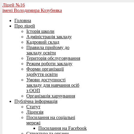
Ліцей №16
імені Володимира Козубняка
Головна
Про ліцей
Історія школи
Адміністрація закладу
Кадровий склад
Правила прийому до
закладу освіти
Територія обслуговування
Режим роботи закладу
Форми організації
здобуття освіти
Умови доступності
закладу для навчання осіб
з ООП
Організація харчування
Публічна інформація
Статут
Ліцензія
Посилання на соціальні
мережі
Посилання на Facebook
Структура та органи