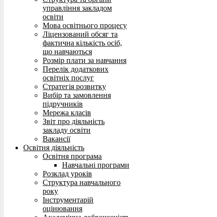
управління закладом
освіти
Мова освітнього процесу
Ліцензований обсяг та
фактична кількість осіб,
що навчаються
Розмір плати за навчання
Перелік додаткових
освітніх послуг
Стратегія розвитку
Вибір та замовлення
підручників
Мережа класів
Звіт про діяльність
закладу освіти
Вакансії
Освітня діяльність
Освітня програма
Навчальні програми
Розклад уроків
Структура навчального
року
Інструментарій
оцінювання