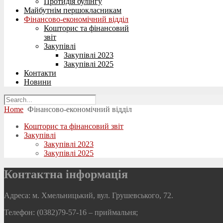
Протидія булінгу
Майбутнім першокласникам
Фінансово-економічний відділ
Кошторис та фінансовий
звіт
Закупівлі
Закупівлі 2023
Закупівлі 2025
Контакти
Новини
Home
Фінансово-економічний відділ
Кошторис та фінансовий звіт
Закупівлі
Закупівлі 2023
Закупівлі 2025
Контактна інформація
Адреса: м. Хмельницький, вул. Грушевського, 72.
Телефон: (0382)79-57-16
– приймальня;