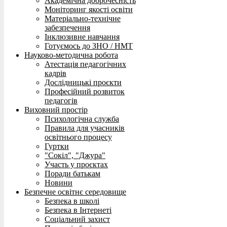
Академічна доброчесність
Моніторинг якості освіти
Матеріально-технічне
забезпечення
Інклюзивне навчання
Готуємось до ЗНО / НМТ
Науково-методична робота
Атестація педагогічних
кадрів
Дослідницькі проєкти
Професійний розвиток
педагогів
Виховний простір
Психологічна служба
Правила для учасників
освітнього процесу
Гуртки
"Сокіл", "Джура"
Участь у проєктах
Поради батькам
Новини
Безпечне освітнє середовище
Безпека в школі
Безпека в Інтернеті
Соціальний захист