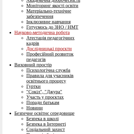
Академічна доброчесність
Моніторинг якості освіти
Матеріально-технічне
забезпечення
Інклюзивне навчання
Готуємось до ЗНО / НМТ
Науково-методична робота
Атестація педагогічних
кадрів
Дослідницькі проєкти
Професійний розвиток
педагогів
Виховний простір
Психологічна служба
Правила для учасників
освітнього процесу
Гуртки
"Сокіл", "Джура"
Участь у проєктах
Поради батькам
Новини
Безпечне освітнє середовище
Безпека в школі
Безпека в Інтернеті
Соціальний захист