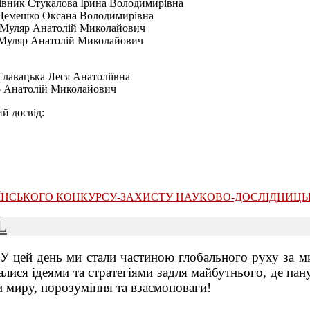
івник Стукалова Ірина Володимирівна
 Демешко Оксана Володимирівна
к Муляр Анатолій Миколайович
к Муляр Анатолій Миколайович
Главацька Леся Анатоліївна
яр Анатолій Миколайович
й досвід:
АЇНСЬКОГО КОНКУРСУ-ЗАХИСТУ НАУКОВО-ДОСЛІДНИЦЬК
L
цей день ми стали частиною глобального руху за мир і
валися ідеями та стратегіями задля майбутнього, де 
и миру, порозуміння та взаємоповаги!