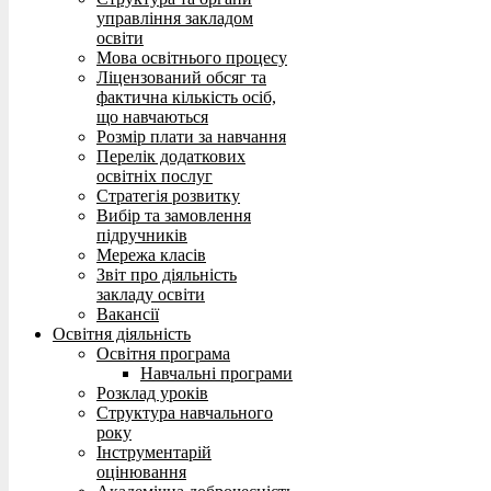
управління закладом
освіти
Мова освітнього процесу
Ліцензований обсяг та
фактична кількість осіб,
що навчаються
Розмір плати за навчання
Перелік додаткових
освітніх послуг
Стратегія розвитку
Вибір та замовлення
підручників
Мережа класів
Звіт про діяльність
закладу освіти
Вакансії
Освітня діяльність
Освітня програма
Навчальні програми
Розклад уроків
Структура навчального
року
Інструментарій
оцінювання