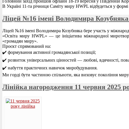
Головний захід пройшов офлайн 18-19 вересня у Південній Коре
В Україні 11-та річниця Саміту миру HWPL відбудеться у формі
Ліцей №16 імені Володимира Козубняка
Ліцей №16 імені Володимира Козубняка бере участь у міжнар
«Освіта миру HWPL» — це ініціатива міжнародної миротворчої
«громадян миру».
Проєкт спрямований на:
✔️ формування активної громадянської позиції;
✔️ розвиток універсальних цінностей — любові, вдячності, пова
✔️ набуття практичних навичок миробудування.
Ми горді бути частиною спільноти, яка виховує покоління миру
Лінійка нагородження 11 червня 2025 р