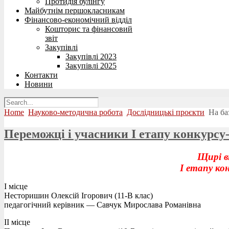
Протидія булінгу
Майбутнім першокласникам
Фінансово-економічний відділ
Кошторис та фінансовий
звіт
Закупівлі
Закупівлі 2023
Закупівлі 2025
Контакти
Новини
Home
Науково-методична робота
Дослідницькі проєкти
На ба
Переможці і учасники І етапу конкурсу
Щирі в
І етапу ко
І місце
Несторишин Олексій Ігорович (11-В клас)
педагогічний керівник — Савчук Мирослава Романівна
ІІ місце