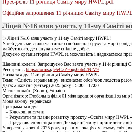
Прес-реліз 11 річниця Саміту миру HWPL.pdf
Офіційне запрошення 11 річницю Саміту миру HWPL
Ліцей №16 взяв участь у 11-му Саміті
✨ Ліцей №16 взяв участь у 11-му Саміті миру HWPL!
У цей день ми стали частиною глобального руху за мир і солідарн
майбутнього, де пануватиме спільне добре.
Дякуємо організаторам HWPL за можливість і надихаємося прац
Шановні колеги! Запрошуємо Вас взяти участь у 11-й річниці Са
Реєстрація:
https://forms.gle/eC2Zeogs6oh42NfV9
Назва заходу: 11-та річниця Саміту миру HWPL
Тема: «Єдність заради миру: виконаємо обов'язок людства разо
Дата: 2 жовтня (четвер) 2025 року, 15:00 – 17:00
Місце: онлайн (Zoom), Україна
Організатор: Глобальна філія 01 міжнародної організації за 
Мова заходу: українська
Програма заходу:
– Ключові виступи
– Результати та плани розвитку проєкту «Освіта миру HWPL» 
– Представлення ініціативи Декларації миру і припинення ві
У вересні - жовтні 2025 року в різних локаціях у всьому світі