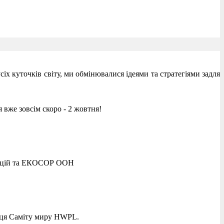
усіх куточків світу, ми обмінювалися ідеями та стратегіями задля
 вже зовсім скоро - 2 жовтня!
ікацій та ЕКОСОР ООН
чниця Саміту миру HWPL.