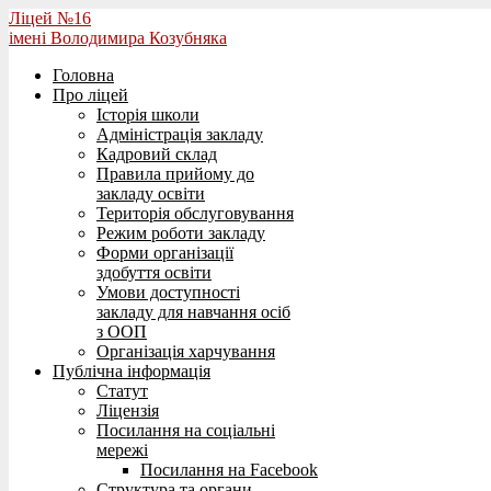
Ліцей №16
імені Володимира Козубняка
Головна
Про ліцей
Історія школи
Адміністрація закладу
Кадровий склад
Правила прийому до
закладу освіти
Територія обслуговування
Режим роботи закладу
Форми організації
здобуття освіти
Умови доступності
закладу для навчання осіб
з ООП
Організація харчування
Публічна інформація
Статут
Ліцензія
Посилання на соціальні
мережі
Посилання на Facebook
Структура та органи