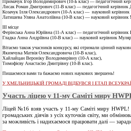
Примачук Ігор Володимирович (10-Б клас) — педагогічний кер
Лисак Роман Дмитрович (11-В клас) — педагогічний керівник
Козачук Ілля Олександрович (10-А клас) — науковий керівни
Латишева Уляна Анатоліївна (10-В клас) — науковий керівни
ІІІ місце
Ферінська Анна Юріївна (11-А клас) — педагогічний керівник 
Гладка Анна Андріївна (10-В клас) — науковий керівник Мул
Вітаємо також учасників конкурсу, які отримали цінний наукови
Якимчука Матвія Олександровича (10-В клас),
Хайлайцан Вероніку Володимирівну (10-А клас),
Тимофієву Анастасію Дмитрівну (10-В клас).
Пишаємося вами та бажаємо нових наукових звершень!
У ХМЕЛЬНИЦЬКІЙ ГРОМАДІ ВІДБУВСЯ І ЕТАП ВСЕУКР
Участь ліцею у 11-му Саміті миру HWP
Ліцей №16 взяв участь у 11-му Саміті миру HWPL! У 
громадських діячів з усіх куточків світу, ми обміню
за можливість і надихаємося працювати далі — зарад