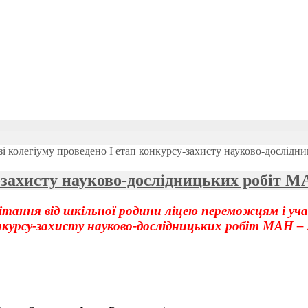
зі колегіуму проведено І етап конкурсу-захисту науково-дослідн
-захисту науково-дослідницьких робіт М
ітання від шкільної родини ліцею переможцям і уч
нкурсу-захисту науково-дослідницьких робіт МАН –