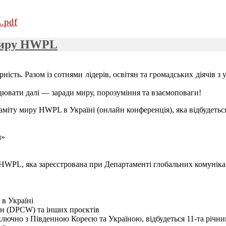
.pdf
 миру HWPL
ість. Разом із сотнями лідерів, освітян та громадських діячів з 
ювати далі — заради миру, порозуміння та взаємоповаги!
міту миру HWPL в Україні (онлайн конференція), яка відбудеться
м»
мир HWPL, яка зареєстрована при Департаменті глобальних комун
в Україні
йн (DPCW) та інших проєктів
, включно з Південною Кореєю та Україною, відбудеться 11-та рі