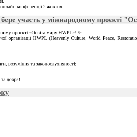
ї.
 онлайн конференції 2 жовтня.
 бере участь у міжнародному проєкті "
одному проєкті «Освіта миру HWPL»! ✨
 організації HWPL (Heavenly Culture, World Peace, Restoratio
ги, розуміння та законослухняності;
 та добра!
оку